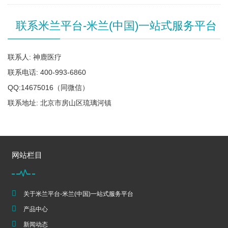
联系米兰平台-米兰(中国)一站式服务平台
联系人: 神鹿医疗
联系电话: 400-993-6860
QQ:14675016（同微信）
联系地址: 北京市房山区琉璃河镇
网站栏目
关于米兰平台-米兰(中国)一站式服务平台
产品中心
新闻动态