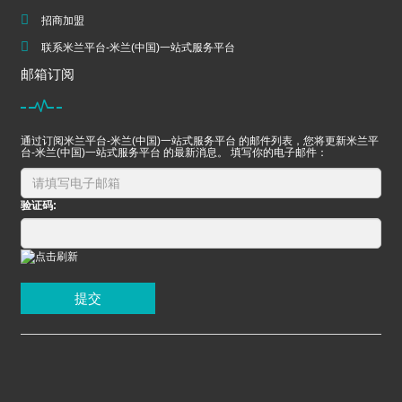
招商加盟
联系米兰平台-米兰(中国)一站式服务平台
邮箱订阅
通过订阅米兰平台-米兰(中国)一站式服务平台 的邮件列表，您将更新米兰平
台-米兰(中国)一站式服务平台 的最新消息。 填写你的电子邮件：
验证码:
提交