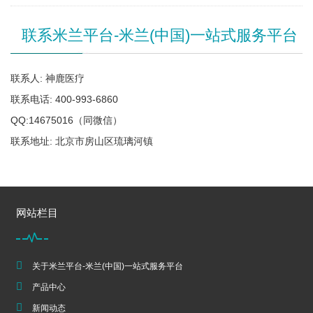
联系米兰平台-米兰(中国)一站式服务平台
联系人: 神鹿医疗
联系电话: 400-993-6860
QQ:14675016（同微信）
联系地址: 北京市房山区琉璃河镇
网站栏目
关于米兰平台-米兰(中国)一站式服务平台
产品中心
新闻动态