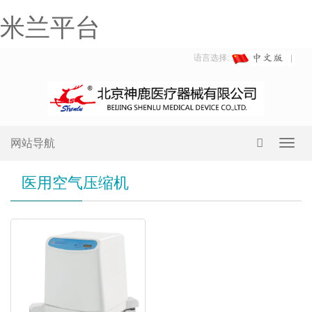
米兰平台
语言选择:
网站导航
Toggl
navig
医用空气压缩机