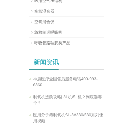
医用空气压缩机
空氧混合器
空氧混合仪
急救转运呼吸机
呼吸管路硅胶类产品
新闻资讯
神鹿医疗全国售后服务电话400-993-
6860
制氧机选购攻略| 3L机/5L机？到底选哪
个？
医用分子筛制氧机SL-3A330/530系列使
用视频