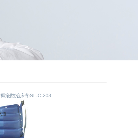
褥疮防治床垫SL-C-203
气道