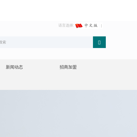
语言选择:
新闻动态
招商加盟