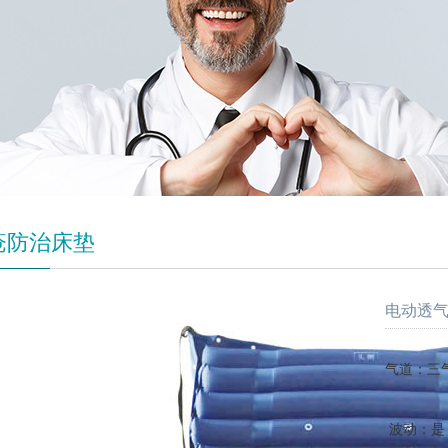
疮防治床垫
电动透气
气道：三
波动：是