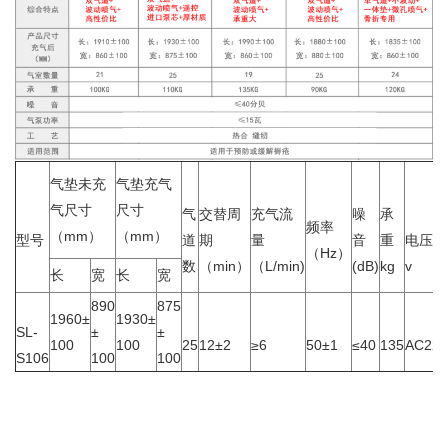
气垫未充
气垫充气
气尺寸
尺寸
气
交替周
充气流
噪
承
频率
（mm）
（mm）
型号
道
期
量
音
重
电压
（Hz）
数
（min）
（L/min)
(dB)
kg
v
长
宽
长
宽
890
875
1960±
1930±
SL-
±
±
100
100
25
12±2
≥6
50±1
≤40
135
AC220
S106
100
100