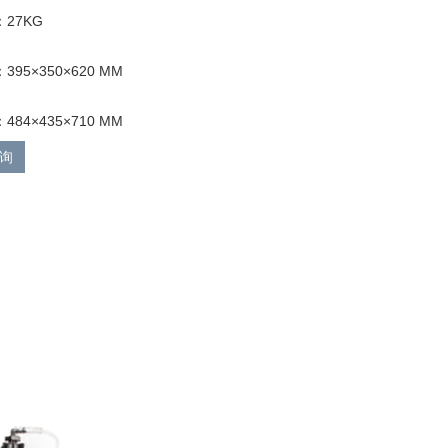
27KG
95×350×620 MM
84×435×710 MM
询